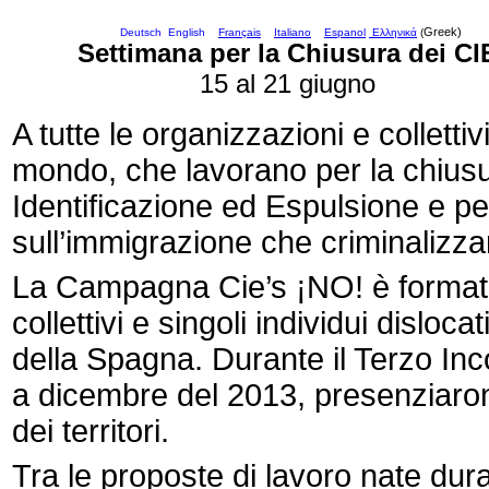
Greek)
Deutsch
English
Français
Italiano
Espanol
Ελληνικά
(
Settimana per la Chiusura dei CI
15 al 21 giugno
A tutte le organizzazioni e collettiv
mondo, che lavorano per la chiusur
Identificazione ed Espulsione e per
sull’immigrazione che criminalizzan
La Campagna Cie’s ¡NO! è formata
collettivi e singoli individui dislocati
della Spagna. Durante il Terzo Inco
a dicembre del 2013, presenziaro
dei territori.
Tra le proposte di lavoro nate dura