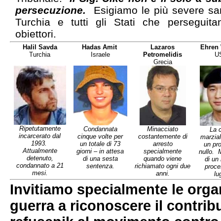
persecuzione.
Esigiamo le più severe san
Turchia e tutti gli Stati che perseguit
obiettori.
Halil Savda
Hadas Amit
Lazaros
Ehren
Turchia
Israele
Petromelidis
U
Grecia
Ripetutamente
Condannata
Minacciato
La 
incarcerato dal
cinque volte per
costantemente di
marzial
1993.
un totale di 73
arresto
un pr
Attualmente
giorni – in attesa
specialmente
nullo. 
detenuto,
di una sesta
quando viene
di un
condannato a 21
sentenza.
richiamato ogni due
proce
mesi.
anni.
lu
Invitiamo specialmente le orga
guerra a riconoscere il contribut