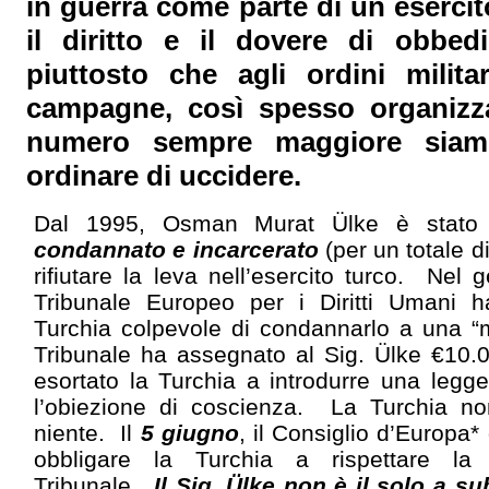
in guerra come parte di un eserci
il diritto e il dovere di obbed
piuttosto che agli ordini milit
campagne, così spesso organizz
numero sempre maggiore siam
ordinare di uccidere.
Dal 1995, Osman Murat Ülke è stat
condannato e incarcerato
(per un totale d
rifiutare la leva nell’esercito turco. Nel 
Tribunale Europeo per i Diritti Umani h
Turchia colpevole di condannarlo a una “mo
Tribunale ha assegnato al Sig. Ülke €10.
esortato la Turchia a introdurre una legg
l’obiezione di coscienza. La Turchia n
niente. Il
5 giugno
, il Consiglio d’Europa
obbligare la Turchia a rispettare la
Tribunale.
Il Sig. Ülke non è il solo a su