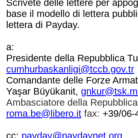
Scrivete delle lettere per app
base il modello di lettera pubbl
lettera di Payday.
a:
Presidente della Repubblica T
cumhurbaskanligi@tccb.gov.tr
Comandante delle Forze Armat
Yaşar Büyükanit
,
gnkur@tsk.mil
Ambasciatore della Repubblica 
roma.be@libero.it
fax:
+39/06-
cc:
payday@paydaynet.org